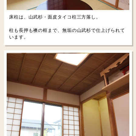
床柱は、山武杉・面皮タイコ柱三方落し。
柱も長押も襖の框まで、無垢の山武杉で仕上げられて
います。