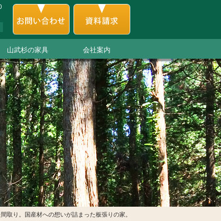
0
山武杉の家具
会社案内
た間取り。国産材への想いが詰まった板張りの家。