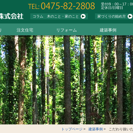
受付/9：00～17：0
定休日/日曜日
コラム 木のこと・家のこと
家づくりの始め方
り
注文住宅
リフォーム
建築事例
材
取り
る暮らし
注文住宅と、土地のこと
家づくり資金のこと
失敗しない住宅会社の選び方
トップページ
建築事例
こだわり抜い