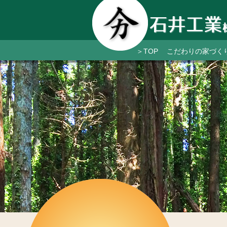
＞TOP
こだわりの家づく
山武杉と自然素
広がりのある間
薪ストーブのあ