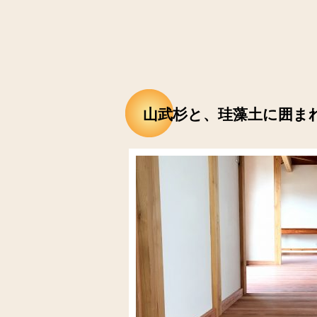
山武杉と、珪藻土に囲ま