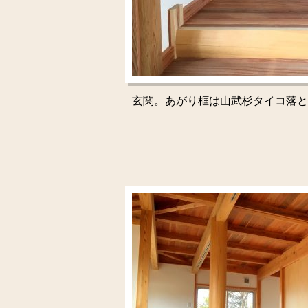
玄関。あがり框は山武杉タイコ落と